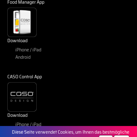
Food Manager App
Download
iPhone / iPad
Android
CASO Control App
Download
iPhone / iPad
Android
Diese Seite verwendet Cookies, um Ihnen das bestmögliche