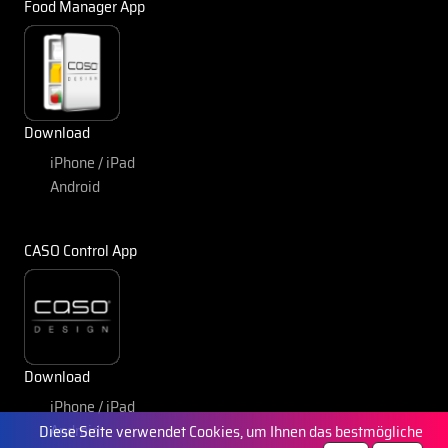
Food Manager App
Download
iPhone / iPad
Android
CASO Control App
Download
iPhone / iPad
Android
Diese Seite verwendet Cookies, um Ihnen das bestmögliche