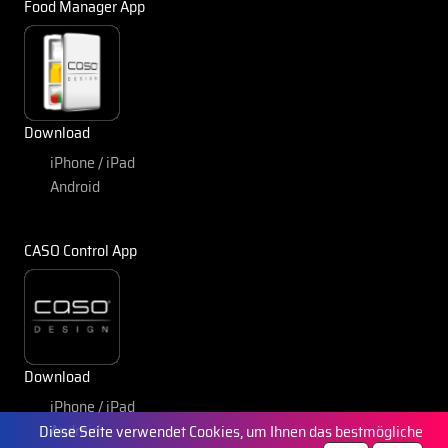
Food Manager App
Download
iPhone / iPad
Android
CASO Control App
Download
iPhone / iPad
Android
Diese Seite verwendet Cookies, um Ihnen das bestmögliche