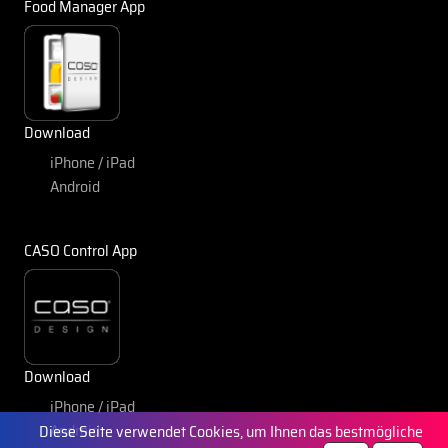
Food Manager App
Download
iPhone / iPad
Android
CASO Control App
Download
iPhone / iPad
Android
Diese Seite verwendet Cookies, um Ihnen das bestmögliche