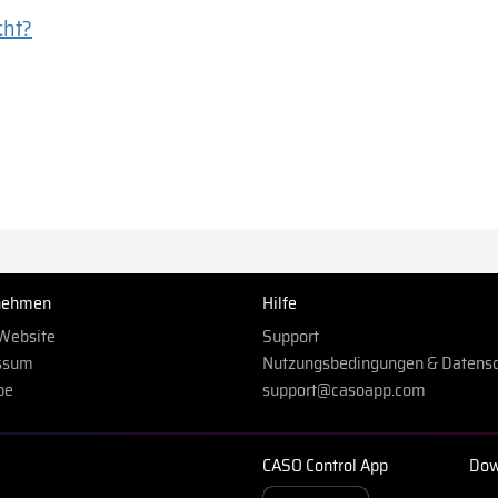
cht?
nehmen
Hilfe
Website
Support
ssum
Nutzungsbedingungen & Datens
be
support@casoapp.com
CASO Control App
Dow