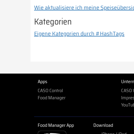
Wie aktualisiere ich meine Speiseübersi
Kategorien
Eigene Kategorien durch #HashTags
Apps
Unter
CASO Control
CASO 
Food Manager
Impre
YouTu
Food Manager App
Download