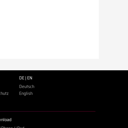
DE | EN
Deutsch
chutz
English
nload