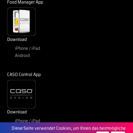
Food Manager App
Download
iPhone / iPad
Android
CASO Control App
Download
iPhone / iPad
Android
Diese Seite verwendet Cookies, um Ihnen das bestmögliche